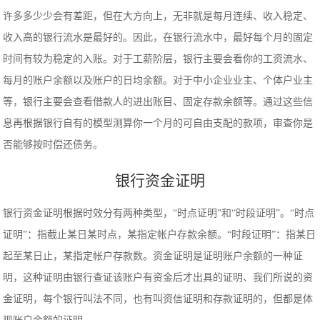
许多多少少会有差距，但在大方向上，无非就是每月连续、收入稳定、
收入高的银行流水是最好的。因此，在银行流水中，最好每个月的固定
时间有较为稳定的入账。对于工薪阶层，银行主要会看你的工资流水、
每月的账户余额以及账户的日均余额。对于中小企业业主、个体户业主
等，银行主要会查看借款人的进出账目、固定存款余额等。通过这些信
息再根据银行自有的模型测算你一个月的可自由支配的款项，审查你是
否能够按时偿还债务。
银行资金证明
银行资金证明根据时效分有两种类型，“时点证明”和“时段证明”。“时点
证明”：指截止某日某时点，某指定帐户存款余额。“时段证明”：指某日
起至某日止，某指定帐户存款数。资金证明是证明账户余额的一种证
明，这种证明由银行查证该账户有资金后才出具的证明、我们所说的资
金证明，每个银行叫法不同，也有叫资信证明和存款证明的，但都是体