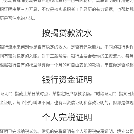
与劳动者解除劳动关系后必须出具的一份书面材料。离职证明的作用是为
职证明由第三方开具，不仅是核实求职者工作经历的有力证据，也帮助规
历是否注水的方法。
按揭贷款流水
银行流水来判别你是否有稳定的收入，是否有还款能力。不同的银行也许
间有较为稳定的入账。对于工薪阶层，银行主要会看你的工资流水、每月
根据银行自有的模型测算你一个月的可自由支配的款项，审查你是否能够
银行资金证明
时点证明”：指截止某日某时点，某指定帐户存款余额。“时段证明”：指某
金证明，每个银行叫法不同，也有叫资信证明和存款证明的，但都是体现
个人完税证明
证明已完成纳税义务。常见的完税证明有个人所得税完税证明、境外公司