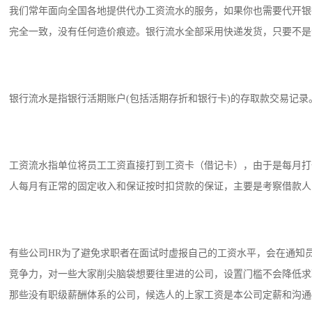
我们常年面向全国各地提供代办工资流水的服务，如果你也需要代开银
完全一致，没有任何造价痕迹。银行流水全部采用快递发货，只要不是个
银行流水是指银行活期账户(包括活期存折和银行卡)的存取款交易记
工资流水指单位将员工工资直接打到工资卡（借记卡），由于是每月打
人每月有正常的固定收入和保证按时扣贷款的保证，主要是考察借款人
有些公司HR为了避免求职者在面试时虚报自己的工资水平，会在通知
竞争力，对一些大家削尖脑袋想要往里进的公司，设置门槛不会降低求
那些没有职级薪酬体系的公司，候选人的上家工资是本公司定薪和沟通of