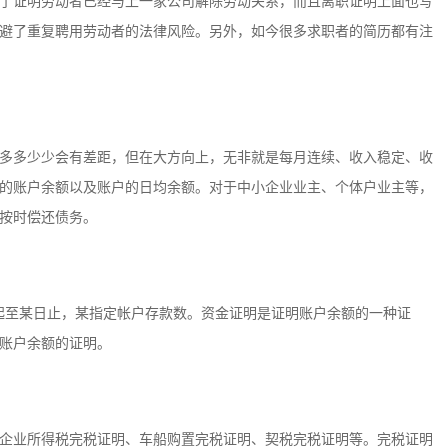
了证明劳动者已经与上一家公司解除劳动关系，而且离职证明上面也写
避了重复聘用劳动者的法律风险。另外，如今很多求职者的简历都有注
多多少少会有差距，但在大方向上，无非就是每月连续、收入稳定、收
的账户余额以及账户的日均余额。对于中小企业业主、个体户业主等，
按时偿还债务。
日起至某日止，某指定帐户存款数。资金证明是证明账户余额的一种证
账户余额的证明。
企业所得税完税证明、车船购置完税证明、契税完税证明等。完税证明