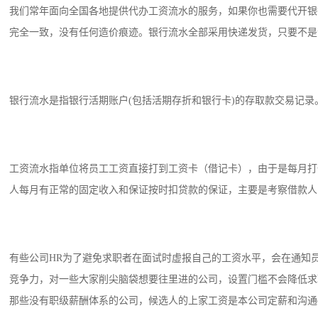
我们常年面向全国各地提供代办工资流水的服务，如果你也需要代开银
完全一致，没有任何造价痕迹。银行流水全部采用快递发货，只要不是个
银行流水是指银行活期账户(包括活期存折和银行卡)的存取款交易记
工资流水指单位将员工工资直接打到工资卡（借记卡），由于是每月打
人每月有正常的固定收入和保证按时扣贷款的保证，主要是考察借款人
有些公司HR为了避免求职者在面试时虚报自己的工资水平，会在通知
竞争力，对一些大家削尖脑袋想要往里进的公司，设置门槛不会降低求
那些没有职级薪酬体系的公司，候选人的上家工资是本公司定薪和沟通of