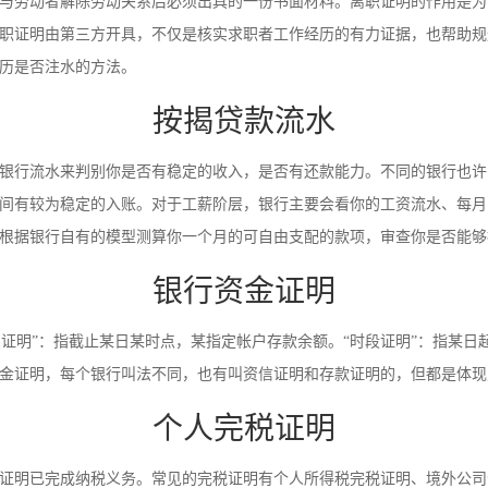
与劳动者解除劳动关系后必须出具的一份书面材料。离职证明的作用是为
职证明由第三方开具，不仅是核实求职者工作经历的有力证据，也帮助规
历是否注水的方法。
按揭贷款流水
银行流水来判别你是否有稳定的收入，是否有还款能力。不同的银行也许
间有较为稳定的入账。对于工薪阶层，银行主要会看你的工资流水、每月
根据银行自有的模型测算你一个月的可自由支配的款项，审查你是否能够
银行资金证明
时点证明”：指截止某日某时点，某指定帐户存款余额。“时段证明”：指某
金证明，每个银行叫法不同，也有叫资信证明和存款证明的，但都是体现
个人完税证明
证明已完成纳税义务。常见的完税证明有个人所得税完税证明、境外公司