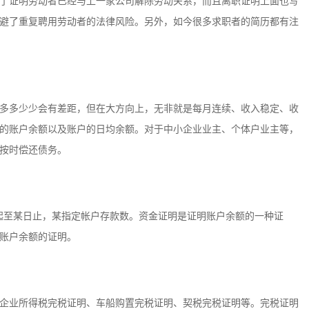
了证明劳动者已经与上一家公司解除劳动关系，而且离职证明上面也写
避了重复聘用劳动者的法律风险。另外，如今很多求职者的简历都有注
多多少少会有差距，但在大方向上，无非就是每月连续、收入稳定、收
的账户余额以及账户的日均余额。对于中小企业业主、个体户业主等，
按时偿还债务。
日起至某日止，某指定帐户存款数。资金证明是证明账户余额的一种证
账户余额的证明。
企业所得税完税证明、车船购置完税证明、契税完税证明等。完税证明