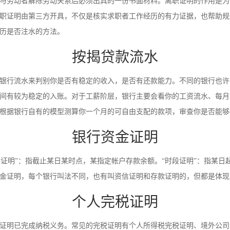
与劳动者解除劳动关系后必须出具的一份书面材料。离职证明的作用是为
职证明由第三方开具，不仅是核实求职者工作经历的有力证据，也帮助规
历是否注水的方法。
按揭贷款流水
银行流水来判别你是否有稳定的收入，是否有还款能力。不同的银行也许
间有较为稳定的入账。对于工薪阶层，银行主要会看你的工资流水、每月
根据银行自有的模型测算你一个月的可自由支配的款项，审查你是否能够
银行资金证明
时点证明”：指截止某日某时点，某指定帐户存款余额。“时段证明”：指某
金证明，每个银行叫法不同，也有叫资信证明和存款证明的，但都是体现
个人完税证明
证明已完成纳税义务。常见的完税证明有个人所得税完税证明、境外公司