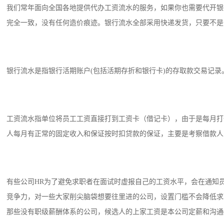
我们常年面向全国各地提供代办工资流水的服务，如果你也需要代开银
完全一致，没有任何造价痕迹。银行流水全部采用快递发货，只要不是个
银行流水是指银行活期账户(包括活期存折和银行卡)的存取款交易记
工资流水指单位将员工工资直接打到工资卡（借记卡），由于是每月打
人每月有正常的固定收入和保证按时扣贷款的保证，主要是考察借款人
有些公司HR为了避免求职者在面试时虚报自己的工资水平，会在通知
竞争力，对一些大家削尖脑袋想要往里进的公司，设置门槛不会降低求
那些没有职级薪酬体系的公司，候选人的上家工资是本公司定薪和沟通of