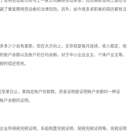
了证明劳动者已经与上一家公司解除劳动关系，而且离职证明上面也写
避了重复聘用劳动者的法律风险。另外，如今很多求职者的简历都有注
多多少少会有差距，但在大方向上，无非就是每月连续、收入稳定、收
的账户余额以及账户的日均余额。对于中小企业业主、个体户业主等，
按时偿还债务。
日起至某日止，某指定帐户存款数。资金证明是证明账户余额的一种证
账户余额的证明。
企业所得税完税证明、车船购置完税证明、契税完税证明等。完税证明