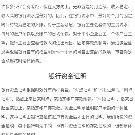
许多多少少会有差距，但在大方向上，无非就是每月连续、收入稳定、
收入高的银行流水是最好的。因此，在银行流水中，最好每个月的固定
时间有较为稳定的入账。对于工薪阶层，银行主要会看你的工资流水、
每月的账户余额以及账户的日均余额。对于中小企业业主、个体户业主
等，银行主要会查看借款人的进出账目、固定存款余额等。通过这些信
息再根据银行自有的模型测算你一个月的可自由支配的款项，审查你是
否能够按时偿还债务。
银行资金证明
银行资金证明根据时效分有两种类型，“时点证明”和“时段证明”。“时点
证明”：指截止某日某时点，某指定帐户存款余额。“时段证明”：指某日
起至某日止，某指定帐户存款数。资金证明是证明账户余额的一种证
明，这种证明由银行查证该账户有资金后才出具的证明、我们所说的资
金证明，每个银行叫法不同，也有叫资信证明和存款证明的，但都是体