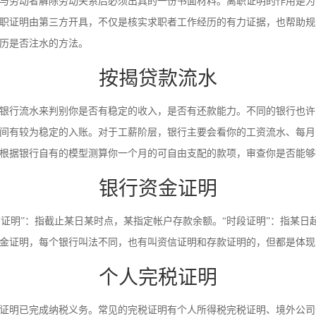
与劳动者解除劳动关系后必须出具的一份书面材料。离职证明的作用是为
职证明由第三方开具，不仅是核实求职者工作经历的有力证据，也帮助规
历是否注水的方法。
按揭贷款流水
银行流水来判别你是否有稳定的收入，是否有还款能力。不同的银行也许
间有较为稳定的入账。对于工薪阶层，银行主要会看你的工资流水、每月
根据银行自有的模型测算你一个月的可自由支配的款项，审查你是否能够
银行资金证明
时点证明”：指截止某日某时点，某指定帐户存款余额。“时段证明”：指某
金证明，每个银行叫法不同，也有叫资信证明和存款证明的，但都是体现
个人完税证明
证明已完成纳税义务。常见的完税证明有个人所得税完税证明、境外公司