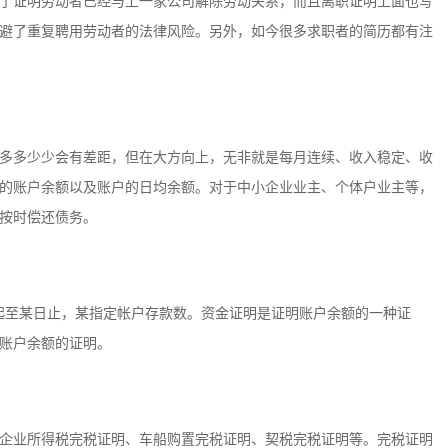
了证明劳动者已经与上一家公司解除劳动关系，而且离职证明上面也写
避了重复聘用劳动者的法律风险。另外，如今很多求职者的简历都有注
多多少少会有差距，但在大方向上，无非就是每月连续、收入稳定、收
的账户余额以及账户的日均余额。对于中小企业业主、个体户业主等，
按时偿还债务。
日起至某日止，某指定帐户存款数。资金证明是证明账户余额的一种证
账户余额的证明。
企业所得税完税证明、车船购置完税证明、契税完税证明等。完税证明