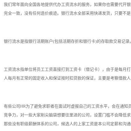
我们常年面向全国各地提供代办工资流水的服务，如果你也需要代开银
完全一致，没有任何造价痕迹。银行流水全部采用快递发货，只要不是个
银行流水是指银行活期账户(包括活期存折和银行卡)的存取款交易记
工资流水指单位将员工工资直接打到工资卡（借记卡），由于是每月打
人每月有正常的固定收入和保证按时扣贷款的保证，主要是考察借款人
有些公司HR为了避免求职者在面试时虚报自己的工资水平，会在通知
竞争力，对一些大家削尖脑袋想要往里进的公司，设置门槛不会降低求
那些没有职级薪酬体系的公司，候选人的上家工资是本公司定薪和沟通of