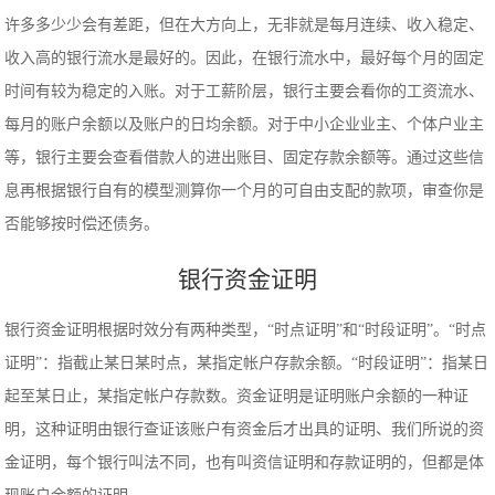
许多多少少会有差距，但在大方向上，无非就是每月连续、收入稳定、
收入高的银行流水是最好的。因此，在银行流水中，最好每个月的固定
时间有较为稳定的入账。对于工薪阶层，银行主要会看你的工资流水、
每月的账户余额以及账户的日均余额。对于中小企业业主、个体户业主
等，银行主要会查看借款人的进出账目、固定存款余额等。通过这些信
息再根据银行自有的模型测算你一个月的可自由支配的款项，审查你是
否能够按时偿还债务。
银行资金证明
银行资金证明根据时效分有两种类型，“时点证明”和“时段证明”。“时点
证明”：指截止某日某时点，某指定帐户存款余额。“时段证明”：指某日
起至某日止，某指定帐户存款数。资金证明是证明账户余额的一种证
明，这种证明由银行查证该账户有资金后才出具的证明、我们所说的资
金证明，每个银行叫法不同，也有叫资信证明和存款证明的，但都是体