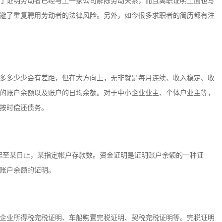
了证明劳动者已经与上一家公司解除劳动关系，而且离职证明上面也写
避了重复聘用劳动者的法律风险。另外，如今很多求职者的简历都有注
多多少少会有差距，但在大方向上，无非就是每月连续、收入稳定、收
的账户余额以及账户的日均余额。对于中小企业业主、个体户业主等，
按时偿还债务。
日起至某日止，某指定帐户存款数。资金证明是证明账户余额的一种证
账户余额的证明。
企业所得税完税证明、车船购置完税证明、契税完税证明等。完税证明