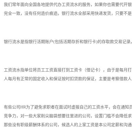
我们常年面向全国各地提供代办工资流水的服务，如果你也需要代开银
完全一致，没有任何造价痕迹。银行流水全部采用快递发货，只要不是个
银行流水是指银行活期账户(包括活期存折和银行卡)的存取款交易记
工资流水指单位将员工工资直接打到工资卡（借记卡），由于是每月打
人每月有正常的固定收入和保证按时扣贷款的保证，主要是考察借款人
有些公司HR为了避免求职者在面试时虚报自己的工资水平，会在通知
竞争力，对一些大家削尖脑袋想要往里进的公司，设置门槛不会降低求
那些没有职级薪酬体系的公司，候选人的上家工资是本公司定薪和沟通of