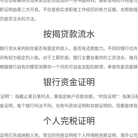
与劳动者解除劳动关系后必须出具的一份书面材料。离职证明的作用是为
职证明由第三方开具，不仅是核实求职者工作经历的有力证据，也帮助规
历是否注水的方法。
按揭贷款流水
银行流水来判别你是否有稳定的收入，是否有还款能力。不同的银行也许
间有较为稳定的入账。对于工薪阶层，银行主要会看你的工资流水、每月
根据银行自有的模型测算你一个月的可自由支配的款项，审查你是否能够
银行资金证明
时点证明”：指截止某日某时点，某指定帐户存款余额。“时段证明”：指某
金证明，每个银行叫法不同，也有叫资信证明和存款证明的，但都是体现
个人完税证明
证明已完成纳税义务。常见的完税证明有个人所得税完税证明、境外公司