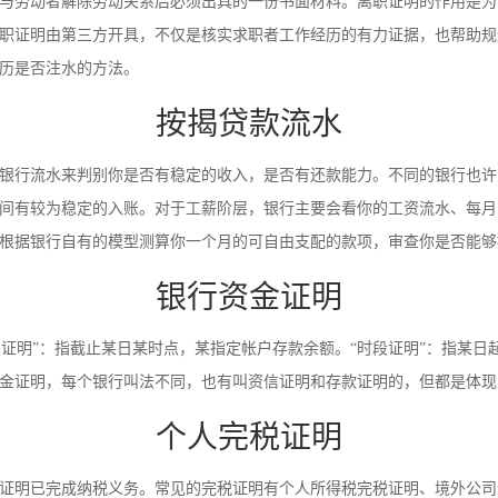
与劳动者解除劳动关系后必须出具的一份书面材料。离职证明的作用是为
职证明由第三方开具，不仅是核实求职者工作经历的有力证据，也帮助规
历是否注水的方法。
按揭贷款流水
银行流水来判别你是否有稳定的收入，是否有还款能力。不同的银行也许
间有较为稳定的入账。对于工薪阶层，银行主要会看你的工资流水、每月
根据银行自有的模型测算你一个月的可自由支配的款项，审查你是否能够
银行资金证明
时点证明”：指截止某日某时点，某指定帐户存款余额。“时段证明”：指某
金证明，每个银行叫法不同，也有叫资信证明和存款证明的，但都是体现
个人完税证明
证明已完成纳税义务。常见的完税证明有个人所得税完税证明、境外公司