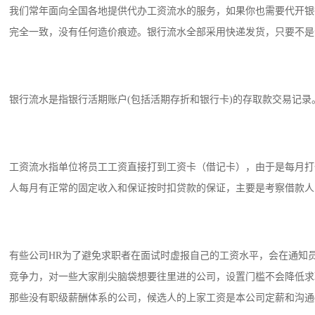
我们常年面向全国各地提供代办工资流水的服务，如果你也需要代开银
完全一致，没有任何造价痕迹。银行流水全部采用快递发货，只要不是个
银行流水是指银行活期账户(包括活期存折和银行卡)的存取款交易记
工资流水指单位将员工工资直接打到工资卡（借记卡），由于是每月打
人每月有正常的固定收入和保证按时扣贷款的保证，主要是考察借款人
有些公司HR为了避免求职者在面试时虚报自己的工资水平，会在通知
竞争力，对一些大家削尖脑袋想要往里进的公司，设置门槛不会降低求
那些没有职级薪酬体系的公司，候选人的上家工资是本公司定薪和沟通of