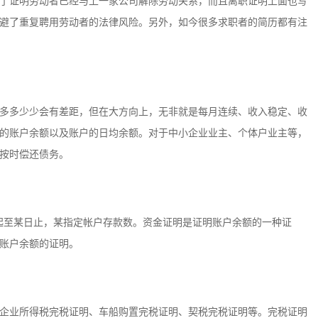
了证明劳动者已经与上一家公司解除劳动关系，而且离职证明上面也写
避了重复聘用劳动者的法律风险。另外，如今很多求职者的简历都有注
多多少少会有差距，但在大方向上，无非就是每月连续、收入稳定、收
的账户余额以及账户的日均余额。对于中小企业业主、个体户业主等，
按时偿还债务。
日起至某日止，某指定帐户存款数。资金证明是证明账户余额的一种证
账户余额的证明。
企业所得税完税证明、车船购置完税证明、契税完税证明等。完税证明