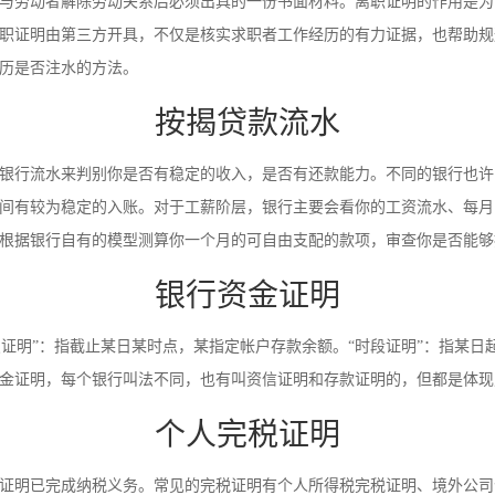
与劳动者解除劳动关系后必须出具的一份书面材料。离职证明的作用是为
职证明由第三方开具，不仅是核实求职者工作经历的有力证据，也帮助规
历是否注水的方法。
按揭贷款流水
银行流水来判别你是否有稳定的收入，是否有还款能力。不同的银行也许
间有较为稳定的入账。对于工薪阶层，银行主要会看你的工资流水、每月
根据银行自有的模型测算你一个月的可自由支配的款项，审查你是否能够
银行资金证明
时点证明”：指截止某日某时点，某指定帐户存款余额。“时段证明”：指某
金证明，每个银行叫法不同，也有叫资信证明和存款证明的，但都是体现
个人完税证明
证明已完成纳税义务。常见的完税证明有个人所得税完税证明、境外公司