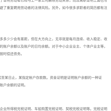
了证明劳动者已经与上一家公司解除劳动关系，而且离职证明上面也写
避了重复聘用劳动者的法律风险。另外，如今很多求职者的简历都有注
多多少少会有差距，但在大方向上，无非就是每月连续、收入稳定、收
的账户余额以及账户的日均余额。对于中小企业业主、个体户业主等，
按时偿还债务。
日起至某日止，某指定帐户存款数。资金证明是证明账户余额的一种证
账户余额的证明。
企业所得税完税证明、车船购置完税证明、契税完税证明等。完税证明