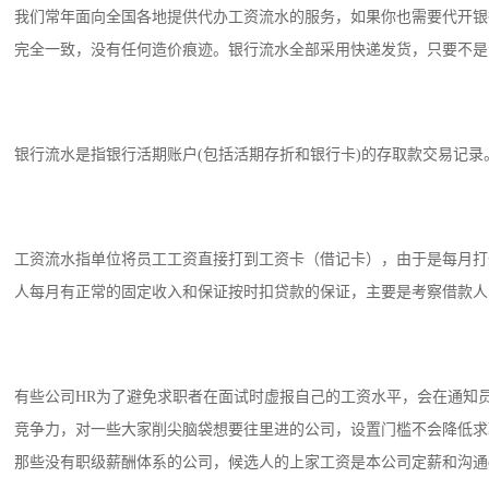
我们常年面向全国各地提供代办工资流水的服务，如果你也需要代开银
完全一致，没有任何造价痕迹。银行流水全部采用快递发货，只要不是个
银行流水是指银行活期账户(包括活期存折和银行卡)的存取款交易记
工资流水指单位将员工工资直接打到工资卡（借记卡），由于是每月打
人每月有正常的固定收入和保证按时扣贷款的保证，主要是考察借款人
有些公司HR为了避免求职者在面试时虚报自己的工资水平，会在通知
竞争力，对一些大家削尖脑袋想要往里进的公司，设置门槛不会降低求
那些没有职级薪酬体系的公司，候选人的上家工资是本公司定薪和沟通of