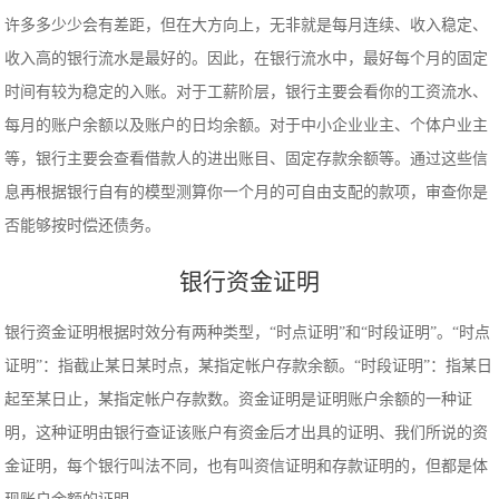
许多多少少会有差距，但在大方向上，无非就是每月连续、收入稳定、
收入高的银行流水是最好的。因此，在银行流水中，最好每个月的固定
时间有较为稳定的入账。对于工薪阶层，银行主要会看你的工资流水、
每月的账户余额以及账户的日均余额。对于中小企业业主、个体户业主
等，银行主要会查看借款人的进出账目、固定存款余额等。通过这些信
息再根据银行自有的模型测算你一个月的可自由支配的款项，审查你是
否能够按时偿还债务。
银行资金证明
银行资金证明根据时效分有两种类型，“时点证明”和“时段证明”。“时点
证明”：指截止某日某时点，某指定帐户存款余额。“时段证明”：指某日
起至某日止，某指定帐户存款数。资金证明是证明账户余额的一种证
明，这种证明由银行查证该账户有资金后才出具的证明、我们所说的资
金证明，每个银行叫法不同，也有叫资信证明和存款证明的，但都是体