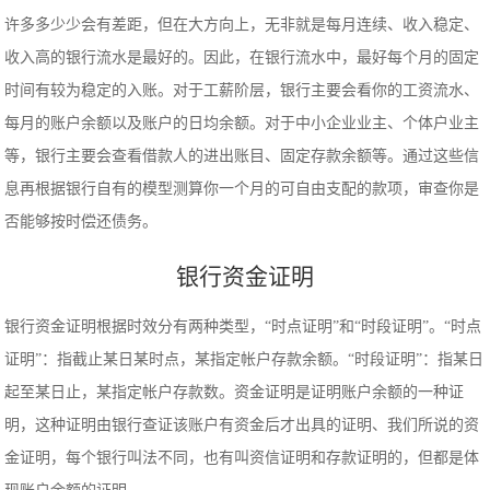
许多多少少会有差距，但在大方向上，无非就是每月连续、收入稳定、
收入高的银行流水是最好的。因此，在银行流水中，最好每个月的固定
时间有较为稳定的入账。对于工薪阶层，银行主要会看你的工资流水、
每月的账户余额以及账户的日均余额。对于中小企业业主、个体户业主
等，银行主要会查看借款人的进出账目、固定存款余额等。通过这些信
息再根据银行自有的模型测算你一个月的可自由支配的款项，审查你是
否能够按时偿还债务。
银行资金证明
银行资金证明根据时效分有两种类型，“时点证明”和“时段证明”。“时点
证明”：指截止某日某时点，某指定帐户存款余额。“时段证明”：指某日
起至某日止，某指定帐户存款数。资金证明是证明账户余额的一种证
明，这种证明由银行查证该账户有资金后才出具的证明、我们所说的资
金证明，每个银行叫法不同，也有叫资信证明和存款证明的，但都是体