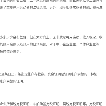
了证明劳动者已经与上一家公司解除劳动关系，而且离职证明上面也写
避了重复聘用劳动者的法律风险。另外，如今很多求职者的简历都有注
多多少少会有差距，但在大方向上，无非就是每月连续、收入稳定、收
的账户余额以及账户的日均余额。对于中小企业业主、个体户业主等，
按时偿还债务。
日起至某日止，某指定帐户存款数。资金证明是证明账户余额的一种证
账户余额的证明。
企业所得税完税证明、车船购置完税证明、契税完税证明等。完税证明