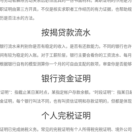
与劳动者解除劳动关系后必须出具的一份书面材料。离职证明的作用是为
职证明由第三方开具，不仅是核实求职者工作经历的有力证据，也帮助规
历是否注水的方法。
按揭贷款流水
银行流水来判别你是否有稳定的收入，是否有还款能力。不同的银行也许
间有较为稳定的入账。对于工薪阶层，银行主要会看你的工资流水、每月
根据银行自有的模型测算你一个月的可自由支配的款项，审查你是否能够
银行资金证明
时点证明”：指截止某日某时点，某指定帐户存款余额。“时段证明”：指某
金证明，每个银行叫法不同，也有叫资信证明和存款证明的，但都是体现
个人完税证明
证明已完成纳税义务。常见的完税证明有个人所得税完税证明、境外公司