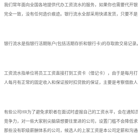
我们常年面向全国各地提供代办工资流水的服务，如果你也需要代开银
完全一致，没有任何造价痕迹。银行流水全部采用快递发货，只要不是个
银行流水是指银行活期账户(包括活期存折和银行卡)的存取款交易记
工资流水指单位将员工工资直接打到工资卡（借记卡），由于是每月打
人每月有正常的固定收入和保证按时扣贷款的保证，主要是考察借款人
有些公司HR为了避免求职者在面试时虚报自己的工资水平，会在通知
竞争力，对一些大家削尖脑袋想要往里进的公司，设置门槛不会降低求
那些没有职级薪酬体系的公司，候选人的上家工资是本公司定薪和沟通of