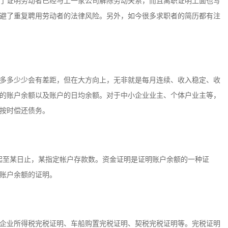
了证明劳动者已经与上一家公司解除劳动关系，而且离职证明上面也写
避了重复聘用劳动者的法律风险。另外，如今很多求职者的简历都有注
多多少少会有差距，但在大方向上，无非就是每月连续、收入稳定、收
的账户余额以及账户的日均余额。对于中小企业业主、个体户业主等，
按时偿还债务。
日起至某日止，某指定帐户存款数。资金证明是证明账户余额的一种证
账户余额的证明。
企业所得税完税证明、车船购置完税证明、契税完税证明等。完税证明