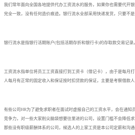
我们常年面向全国各地提供代办工资流水的服务，如果你也需要代开银
完全一致，没有任何造价痕迹。银行流水全部采用快递发货，只要不是个
银行流水是指银行活期账户(包括活期存折和银行卡)的存取款交易记
工资流水指单位将员工工资直接打到工资卡（借记卡），由于是每月打
人每月有正常的固定收入和保证按时扣贷款的保证，主要是考察借款人
有些公司HR为了避免求职者在面试时虚报自己的工资水平，会在通知
竞争力，对一些大家削尖脑袋想要往里进的公司，设置门槛不会降低求
那些没有职级薪酬体系的公司，候选人的上家工资是本公司定薪和沟通of