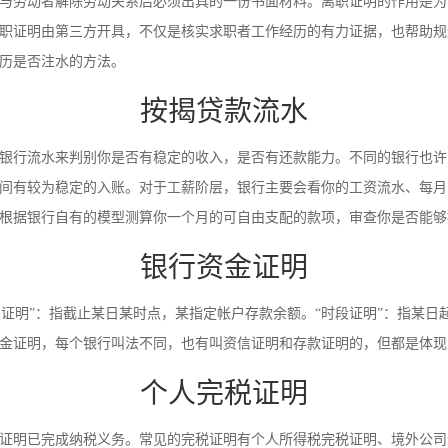
与劳动者解除劳动关系后必须出具的一份书面材料。离职证明的作用是为
职证明由第三方开具，不仅是核实求职者工作经历的有力证据，也帮助规
历是否注水的方法。
按揭贷款流水
银行流水来判别你是否有稳定的收入，是否有还款能力。不同的银行也许
间有较为稳定的入账。对于工薪阶层，银行主要会看你的工资流水、每月
根据银行自有的模型测算你一个月的可自由支配的款项，审查你是否能够
银行资金证明
时点证明”：指截止某日某时点，某指定帐户存款余额。“时段证明”：指某
金证明，每个银行叫法不同，也有叫资信证明和存款证明的，但都是体现
个人完税证明
证明已完成纳税义务。常见的完税证明有个人所得税完税证明、境外公司