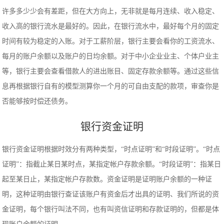
许多多少少会有差距，但在大方向上，无非就是每月连续、收入稳定、
收入高的银行流水是最好的。因此，在银行流水中，最好每个月的固定
时间有较为稳定的入账。对于工薪阶层，银行主要会看你的工资流水、
每月的账户余额以及账户的日均余额。对于中小企业业主、个体户业主
等，银行主要会查看借款人的进出账目、固定存款余额等。通过这些信
息再根据银行自有的模型测算你一个月的可自由支配的款项，审查你是
否能够按时偿还债务。
银行资金证明
银行资金证明根据时效分有两种类型，“时点证明”和“时段证明”。“时点
证明”：指截止某日某时点，某指定帐户存款余额。“时段证明”：指某日
起至某日止，某指定帐户存款数。资金证明是证明账户余额的一种证
明，这种证明由银行查证该账户有资金后才出具的证明、我们所说的资
金证明，每个银行叫法不同，也有叫资信证明和存款证明的，但都是体