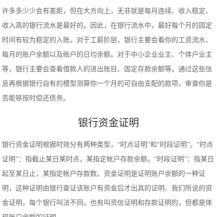
许多多少少会有差距，但在大方向上，无非就是每月连续、收入稳定、
收入高的银行流水是最好的。因此，在银行流水中，最好每个月的固定
时间有较为稳定的入账。对于工薪阶层，银行主要会看你的工资流水、
每月的账户余额以及账户的日均余额。对于中小企业业主、个体户业主
等，银行主要会查看借款人的进出账目、固定存款余额等。通过这些信
息再根据银行自有的模型测算你一个月的可自由支配的款项，审查你是
否能够按时偿还债务。
银行资金证明
银行资金证明根据时效分有两种类型，“时点证明”和“时段证明”。“时点
证明”：指截止某日某时点，某指定帐户存款余额。“时段证明”：指某日
起至某日止，某指定帐户存款数。资金证明是证明账户余额的一种证
明，这种证明由银行查证该账户有资金后才出具的证明、我们所说的资
金证明，每个银行叫法不同，也有叫资信证明和存款证明的，但都是体