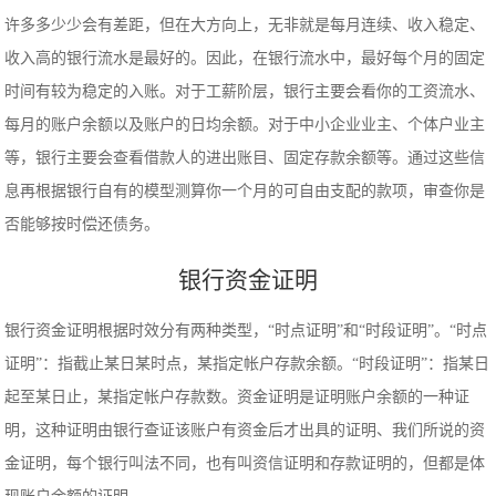
许多多少少会有差距，但在大方向上，无非就是每月连续、收入稳定、
收入高的银行流水是最好的。因此，在银行流水中，最好每个月的固定
时间有较为稳定的入账。对于工薪阶层，银行主要会看你的工资流水、
每月的账户余额以及账户的日均余额。对于中小企业业主、个体户业主
等，银行主要会查看借款人的进出账目、固定存款余额等。通过这些信
息再根据银行自有的模型测算你一个月的可自由支配的款项，审查你是
否能够按时偿还债务。
银行资金证明
银行资金证明根据时效分有两种类型，“时点证明”和“时段证明”。“时点
证明”：指截止某日某时点，某指定帐户存款余额。“时段证明”：指某日
起至某日止，某指定帐户存款数。资金证明是证明账户余额的一种证
明，这种证明由银行查证该账户有资金后才出具的证明、我们所说的资
金证明，每个银行叫法不同，也有叫资信证明和存款证明的，但都是体