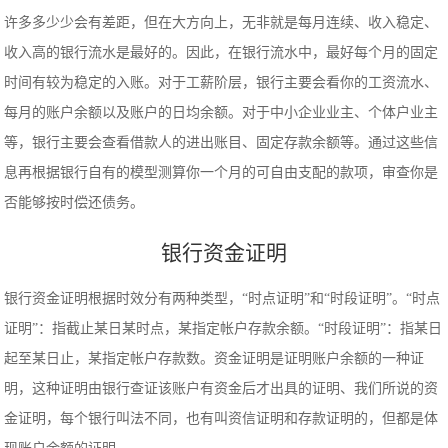
许多多少少会有差距，但在大方向上，无非就是每月连续、收入稳定、
收入高的银行流水是最好的。因此，在银行流水中，最好每个月的固定
时间有较为稳定的入账。对于工薪阶层，银行主要会看你的工资流水、
每月的账户余额以及账户的日均余额。对于中小企业业主、个体户业主
等，银行主要会查看借款人的进出账目、固定存款余额等。通过这些信
息再根据银行自有的模型测算你一个月的可自由支配的款项，审查你是
否能够按时偿还债务。
银行资金证明
银行资金证明根据时效分有两种类型，“时点证明”和“时段证明”。“时点
证明”：指截止某日某时点，某指定帐户存款余额。“时段证明”：指某日
起至某日止，某指定帐户存款数。资金证明是证明账户余额的一种证
明，这种证明由银行查证该账户有资金后才出具的证明、我们所说的资
金证明，每个银行叫法不同，也有叫资信证明和存款证明的，但都是体