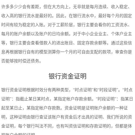
许多多少少会有差距，但在大方向上，无非就是每月连续、收入稳定、
收入高的银行流水是最好的。因此，在银行流水中，最好每个月的固定
时间有较为稳定的入账。对于工薪阶层，银行主要会看你的工资流水、
每月的账户余额以及账户的日均余额。对于中小企业业主、个体户业主
等，银行主要会查看借款人的进出账目、固定存款余额等。通过这些信
息再根据银行自有的模型测算你一个月的可自由支配的款项，审查你是
否能够按时偿还债务。
银行资金证明
银行资金证明根据时效分有两种类型，“时点证明”和“时段证明”。“时点
证明”：指截止某日某时点，某指定帐户存款余额。“时段证明”：指某日
起至某日止，某指定帐户存款数。资金证明是证明账户余额的一种证
明，这种证明由银行查证该账户有资金后才出具的证明、我们所说的资
金证明，每个银行叫法不同，也有叫资信证明和存款证明的，但都是体