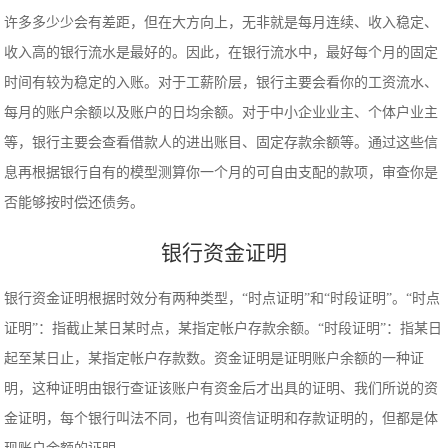
许多多少少会有差距，但在大方向上，无非就是每月连续、收入稳定、
收入高的银行流水是最好的。因此，在银行流水中，最好每个月的固定
时间有较为稳定的入账。对于工薪阶层，银行主要会看你的工资流水、
每月的账户余额以及账户的日均余额。对于中小企业业主、个体户业主
等，银行主要会查看借款人的进出账目、固定存款余额等。通过这些信
息再根据银行自有的模型测算你一个月的可自由支配的款项，审查你是
否能够按时偿还债务。
银行资金证明
银行资金证明根据时效分有两种类型，“时点证明”和“时段证明”。“时点
证明”：指截止某日某时点，某指定帐户存款余额。“时段证明”：指某日
起至某日止，某指定帐户存款数。资金证明是证明账户余额的一种证
明，这种证明由银行查证该账户有资金后才出具的证明、我们所说的资
金证明，每个银行叫法不同，也有叫资信证明和存款证明的，但都是体