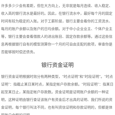
许多多少少会有差距，但在大方向上，无非就是每月连续、收入稳定、
收入高的银行流水是最好的。因此，在银行流水中，最好每个月的固定
时间有较为稳定的入账。对于工薪阶层，银行主要会看你的工资流水、
每月的账户余额以及账户的日均余额。对于中小企业业主、个体户业主
等，银行主要会查看借款人的进出账目、固定存款余额等。通过这些信
息再根据银行自有的模型测算你一个月的可自由支配的款项，审查你是
否能够按时偿还债务。
银行资金证明
银行资金证明根据时效分有两种类型，“时点证明”和“时段证明”。“时点
证明”：指截止某日某时点，某指定帐户存款余额。“时段证明”：指某日
起至某日止，某指定帐户存款数。资金证明是证明账户余额的一种证
明，这种证明由银行查证该账户有资金后才出具的证明、我们所说的资
金证明，每个银行叫法不同，也有叫资信证明和存款证明的，但都是体