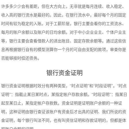
许多多少少会有差距，但在大方向上，无非就是每月连续、收入稳定、
收入高的银行流水是最好的。因此，在银行流水中，最好每个月的固定
时间有较为稳定的入账。对于工薪阶层，银行主要会看你的工资流水、
每月的账户余额以及账户的日均余额。对于中小企业业主、个体户业主
等，银行主要会查看借款人的进出账目、固定存款余额等。通过这些信
息再根据银行自有的模型测算你一个月的可自由支配的款项，审查你是
否能够按时偿还债务。
银行资金证明
银行资金证明根据时效分有两种类型，“时点证明”和“时段证明”。“时点
证明”：指截止某日某时点，某指定帐户存款余额。“时段证明”：指某日
起至某日止，某指定帐户存款数。资金证明是证明账户余额的一种证
明，这种证明由银行查证该账户有资金后才出具的证明、我们所说的资
金证明，每个银行叫法不同，也有叫资信证明和存款证明的，但都是体