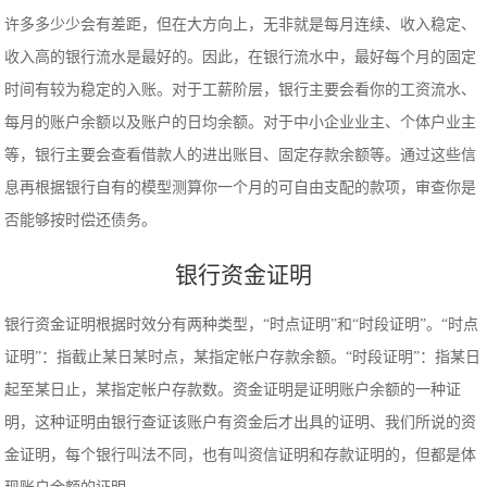
许多多少少会有差距，但在大方向上，无非就是每月连续、收入稳定、
收入高的银行流水是最好的。因此，在银行流水中，最好每个月的固定
时间有较为稳定的入账。对于工薪阶层，银行主要会看你的工资流水、
每月的账户余额以及账户的日均余额。对于中小企业业主、个体户业主
等，银行主要会查看借款人的进出账目、固定存款余额等。通过这些信
息再根据银行自有的模型测算你一个月的可自由支配的款项，审查你是
否能够按时偿还债务。
银行资金证明
银行资金证明根据时效分有两种类型，“时点证明”和“时段证明”。“时点
证明”：指截止某日某时点，某指定帐户存款余额。“时段证明”：指某日
起至某日止，某指定帐户存款数。资金证明是证明账户余额的一种证
明，这种证明由银行查证该账户有资金后才出具的证明、我们所说的资
金证明，每个银行叫法不同，也有叫资信证明和存款证明的，但都是体