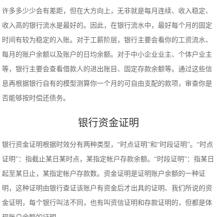
许多多少少会有差距，但在大方向上，无非就是每月连续、收入稳定、
收入高的银行流水是最好的。因此，在银行流水中，最好每个月的固定
时间有较为稳定的入账。对于工薪阶层，银行主要会看你的工资流水、
每月的账户余额以及账户的日均余额。对于中小企业业主、个体户业主
等，银行主要会查看借款人的进出账目、固定存款余额等。通过这些信
息再根据银行自有的模型测算你一个月的可自由支配的款项，审查你是
否能够按时偿还债务。
银行资金证明
银行资金证明根据时效分有两种类型，“时点证明”和“时段证明”。“时点
证明”：指截止某日某时点，某指定帐户存款余额。“时段证明”：指某日
起至某日止，某指定帐户存款数。资金证明是证明账户余额的一种证
明，这种证明由银行查证该账户有资金后才出具的证明、我们所说的资
金证明，每个银行叫法不同，也有叫资信证明和存款证明的，但都是体