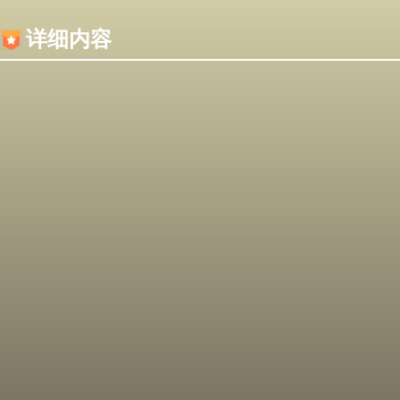
内容加载失败，可能是你的浏览器屏蔽了JS脚本！
详细内容