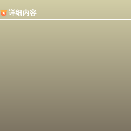
内容加载失败，可能是你的浏览器屏蔽了JS脚本！
详细内容