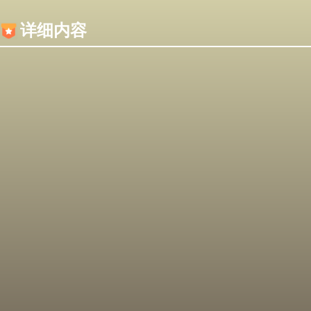
内容加载失败，可能是你的浏览器屏蔽了JS脚本！
详细内容