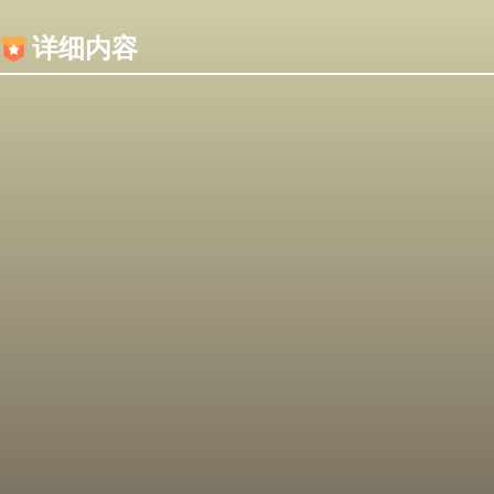
内容加载失败，可能是你的浏览器屏蔽了JS脚本！
详细内容