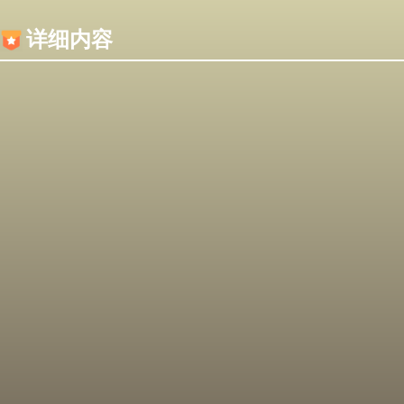
内容加载失败，可能是你的浏览器屏蔽了JS脚本！
详细内容