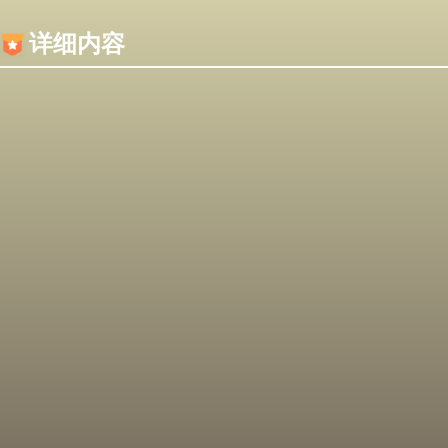
内容加载失败，可能是你的浏览器屏蔽了JS脚本！
详细内容