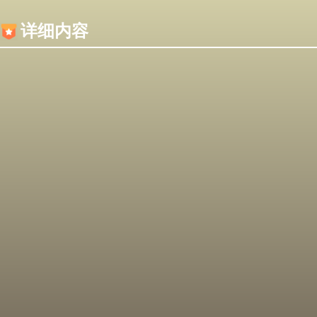
内容加载失败，可能是你的浏览器屏蔽了JS脚本！
详细内容