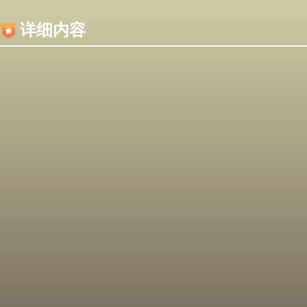
内容加载失败，可能是你的浏览器屏蔽了JS脚本！
详细内容