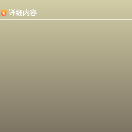
内容加载失败，可能是你的浏览器屏蔽了JS脚本！
详细内容