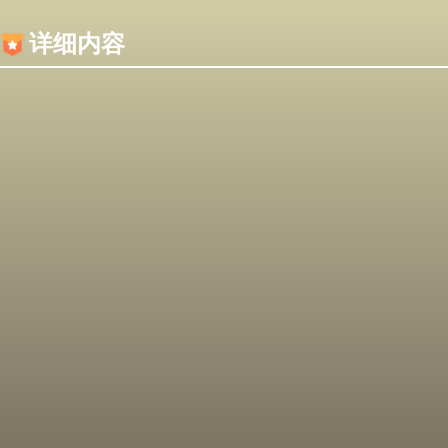
内容加载失败，可能是你的浏览器屏蔽了JS脚本！
详细内容