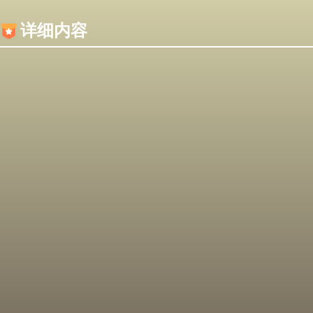
内容加载失败，可能是你的浏览器屏蔽了JS脚本！
详细内容