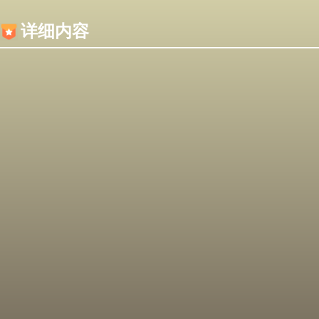
内容加载失败，可能是你的浏览器屏蔽了JS脚本！
详细内容