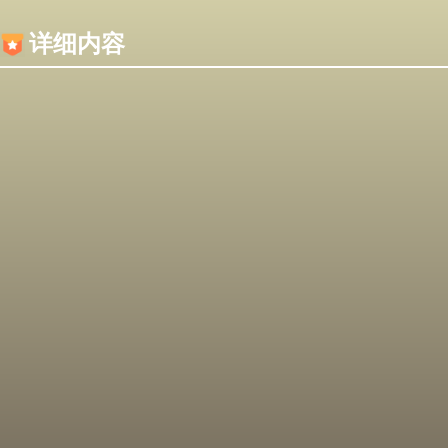
内容加载失败，可能是你的浏览器屏蔽了JS脚本！
详细内容