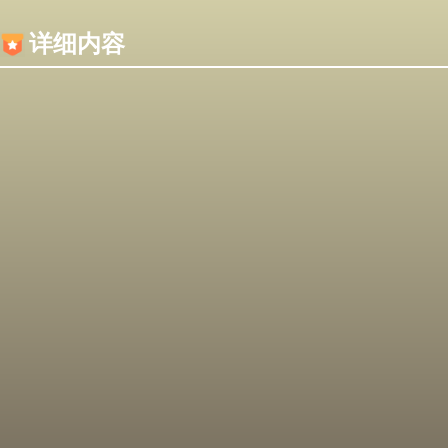
内容加载失败，可能是你的浏览器屏蔽了JS脚本！
详细内容