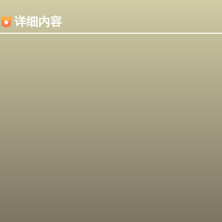
内容加载失败，可能是你的浏览器屏蔽了JS脚本！
详细内容