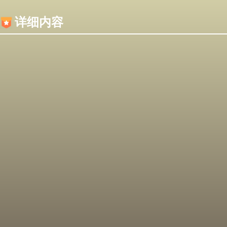
内容加载失败，可能是你的浏览器屏蔽了JS脚本！
详细内容