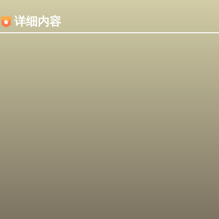
内容加载失败，可能是你的浏览器屏蔽了JS脚本！
详细内容