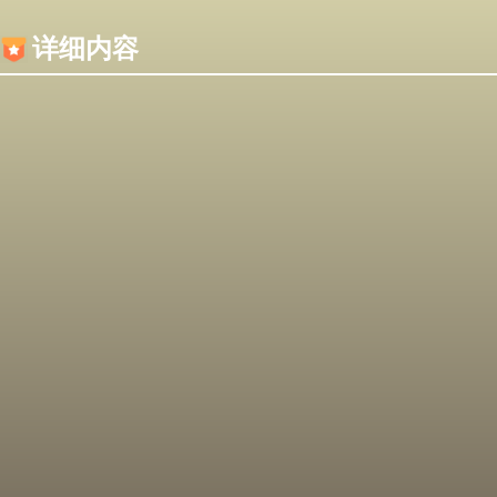
内容加载失败，可能是你的浏览器屏蔽了JS脚本！
详细内容