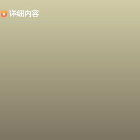
内容加载失败，可能是你的浏览器屏蔽了JS脚本！
详细内容