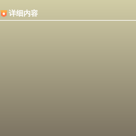
内容加载失败，可能是你的浏览器屏蔽了JS脚本！
详细内容