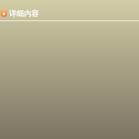
内容加载失败，可能是你的浏览器屏蔽了JS脚本！
详细内容