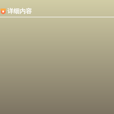
内容加载失败，可能是你的浏览器屏蔽了JS脚本！
详细内容