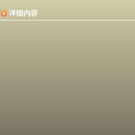
内容加载失败，可能是你的浏览器屏蔽了JS脚本！
详细内容