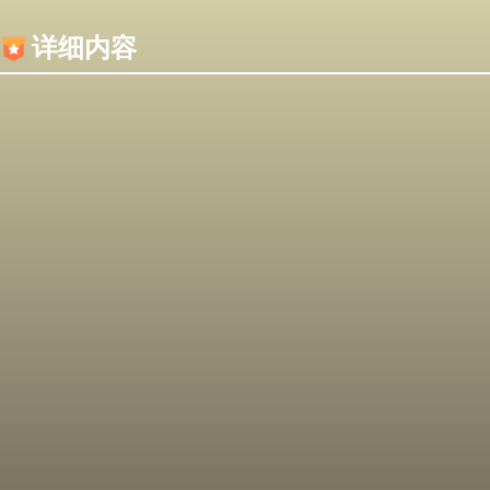
内容加载失败，可能是你的浏览器屏蔽了JS脚本！
详细内容