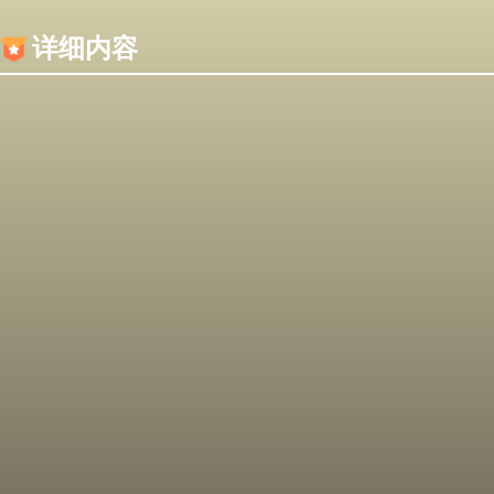
内容加载失败，可能是你的浏览器屏蔽了JS脚本！
详细内容