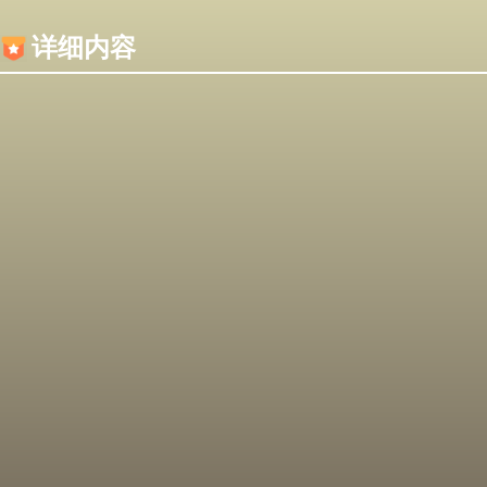
内容加载失败，可能是你的浏览器屏蔽了JS脚本！
详细内容